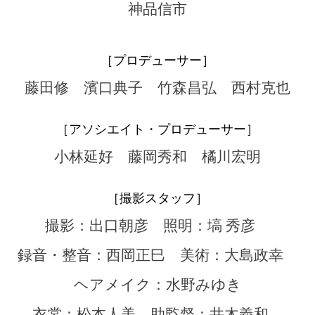
神品信市
［プロデューサー］
藤田修 濱口典子 竹森昌弘 ⻄村克也
［アソシエイト・プロデューサー］
小林延好 藤岡秀和 橘川宏明
［撮影スタッフ］
撮影：出口朝彦
照明：塙 秀彦
録音・整音：西岡正巳
美術：大島政幸
ヘアメイク：水野みゆき
衣裳：松本人美
助監督：井木義和