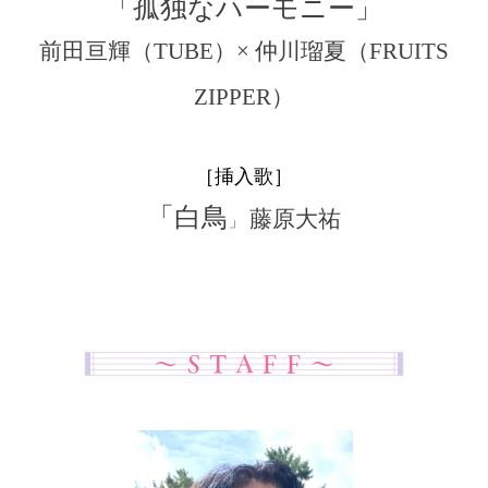
「孤独なハーモニー」
前田亘輝（TUBE）× 仲川瑠夏（FRUITS
ZIPPER）
［挿入歌］
「白鳥
藤原大祐
」