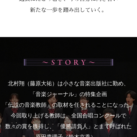
新たな一歩を踏み出していく。
北村翔（藤原大祐）は
小さな音楽出版社に勤め、
「音楽ジャーナル」の
特集企画
「伝説の音楽教師」の取材を
任されることになった。
今回取り上げる教師は、
全国合唱コンクールで
数々の賞を獲得し、
「優勝請負人」とまで呼ばれた