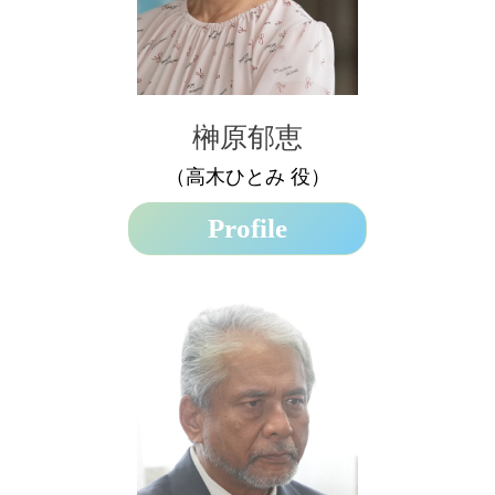
榊󠄀原郁恵
（高木ひとみ 役）
Profile