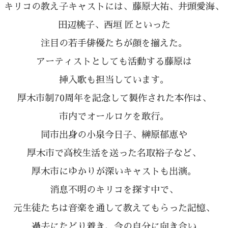
キリコの教え子キャストには、
藤原大祐、井頭愛海、
田辺桃子、西垣 匠といった
注目の若手俳優たちが顔を揃えた。
アーティストとしても活動する藤原は
挿入歌も担当しています。
厚木市制70周年を記念して
製作された本作は、
市内でオールロケを敢行。
同市出身の小泉今日子、
榊原郁恵や
厚木市で高校生活を送った
名取裕子など、
厚木市にゆかりが深いキャストも出演。
消息不明のキリコを探す中で、
元生徒たちは音楽を通して
教えてもらった記憶、
過去にたどり着き、
今の自分に向き合い