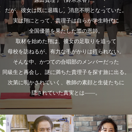
原田貴理子（鈴木京香）。
だが、彼女は既に退職し、
消息不明となっていた。
実は翔にとって、
貴理子は自らが
学生時代に
全国優勝を
果たした際の恩師。
取材を始めた翔は、
彼女の足取りを追って
母校を訪ねるが、
有力な手がかりは
得られない。
そんな中、
かつての合唱部の
メンバーだった
同級生と再会し、
謎に満ちた貴理子を
探す旅に出る。
次第に明かされていく、
教師の素顔と
生徒たちに
隠されていた真実とは――。